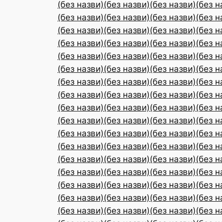
(без назви)
(без назви)
(без назви)
(без н
(без назви)
(без назви)
(без назви)
(без н
(без назви)
(без назви)
(без назви)
(без н
(без назви)
(без назви)
(без назви)
(без н
(без назви)
(без назви)
(без назви)
(без н
(без назви)
(без назви)
(без назви)
(без н
(без назви)
(без назви)
(без назви)
(без н
(без назви)
(без назви)
(без назви)
(без н
(без назви)
(без назви)
(без назви)
(без н
(без назви)
(без назви)
(без назви)
(без н
(без назви)
(без назви)
(без назви)
(без н
(без назви)
(без назви)
(без назви)
(без н
(без назви)
(без назви)
(без назви)
(без н
(без назви)
(без назви)
(без назви)
(без н
(без назви)
(без назви)
(без назви)
(без н
(без назви)
(без назви)
(без назви)
(без н
(без назви)
(без назви)
(без назви)
(без н