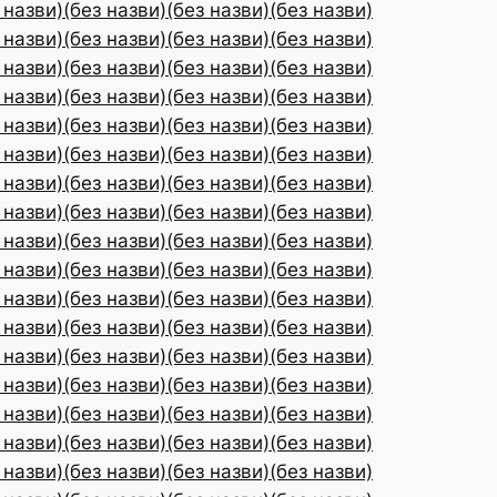
 назви)
(без назви)
(без назви)
(без назви)
 назви)
(без назви)
(без назви)
(без назви)
 назви)
(без назви)
(без назви)
(без назви)
 назви)
(без назви)
(без назви)
(без назви)
 назви)
(без назви)
(без назви)
(без назви)
 назви)
(без назви)
(без назви)
(без назви)
 назви)
(без назви)
(без назви)
(без назви)
 назви)
(без назви)
(без назви)
(без назви)
 назви)
(без назви)
(без назви)
(без назви)
 назви)
(без назви)
(без назви)
(без назви)
 назви)
(без назви)
(без назви)
(без назви)
 назви)
(без назви)
(без назви)
(без назви)
 назви)
(без назви)
(без назви)
(без назви)
 назви)
(без назви)
(без назви)
(без назви)
 назви)
(без назви)
(без назви)
(без назви)
 назви)
(без назви)
(без назви)
(без назви)
 назви)
(без назви)
(без назви)
(без назви)