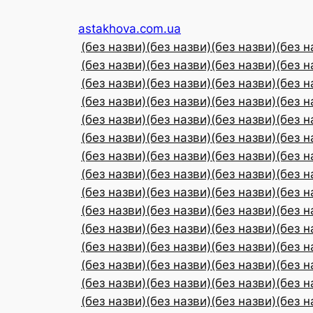
Перейти
astakhova.com.ua
до
(без назви)
(без назви)
(без назви)
(без н
вмісту
(без назви)
(без назви)
(без назви)
(без н
(без назви)
(без назви)
(без назви)
(без н
(без назви)
(без назви)
(без назви)
(без н
(без назви)
(без назви)
(без назви)
(без н
(без назви)
(без назви)
(без назви)
(без н
(без назви)
(без назви)
(без назви)
(без н
(без назви)
(без назви)
(без назви)
(без н
(без назви)
(без назви)
(без назви)
(без н
(без назви)
(без назви)
(без назви)
(без н
(без назви)
(без назви)
(без назви)
(без н
(без назви)
(без назви)
(без назви)
(без н
(без назви)
(без назви)
(без назви)
(без н
(без назви)
(без назви)
(без назви)
(без н
(без назви)
(без назви)
(без назви)
(без н