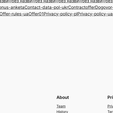
азви)
(без назви)
(без назви)
(без назви)
(без назви)
(без
onus-anketa
Contact-data-pol-ukr
Contractoffer
Dogovor
Offer-rules-ua
Offer01
Privacy-policy-pl
Privacy-policy-ua
About
Pr
Team
Pri
History
Ter