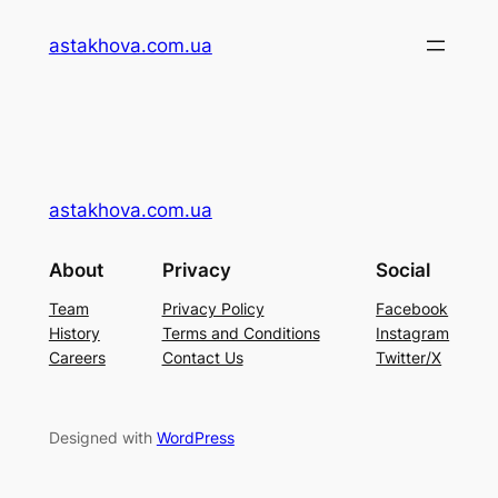
Перейти
astakhova.com.ua
до
вмісту
astakhova.com.ua
About
Privacy
Social
Team
Privacy Policy
Facebook
History
Terms and Conditions
Instagram
Careers
Contact Us
Twitter/X
Designed with
WordPress