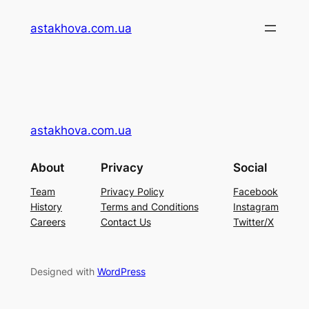
Перейти
astakhova.com.ua
до
вмісту
astakhova.com.ua
About
Privacy
Social
Team
Privacy Policy
Facebook
History
Terms and Conditions
Instagram
Careers
Contact Us
Twitter/X
Designed with
WordPress