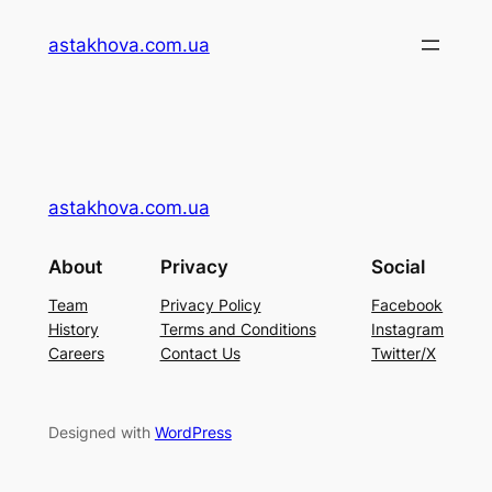
Перейти
astakhova.com.ua
до
вмісту
astakhova.com.ua
About
Privacy
Social
Team
Privacy Policy
Facebook
History
Terms and Conditions
Instagram
Careers
Contact Us
Twitter/X
Designed with
WordPress