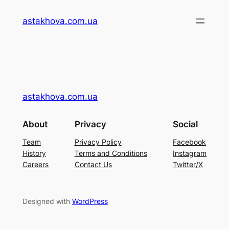
Перейти
astakhova.com.ua
до
вмісту
astakhova.com.ua
About
Privacy
Social
Team
Privacy Policy
Facebook
History
Terms and Conditions
Instagram
Careers
Contact Us
Twitter/X
Designed with
WordPress