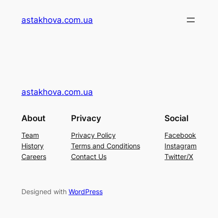
Перейти
astakhova.com.ua
до
вмісту
astakhova.com.ua
About
Privacy
Social
Team
Privacy Policy
Facebook
History
Terms and Conditions
Instagram
Careers
Contact Us
Twitter/X
Designed with
WordPress