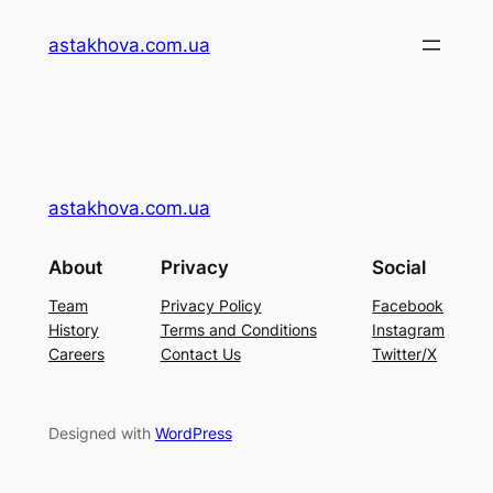
Перейти
astakhova.com.ua
до
вмісту
astakhova.com.ua
About
Privacy
Social
Team
Privacy Policy
Facebook
History
Terms and Conditions
Instagram
Careers
Contact Us
Twitter/X
Designed with
WordPress