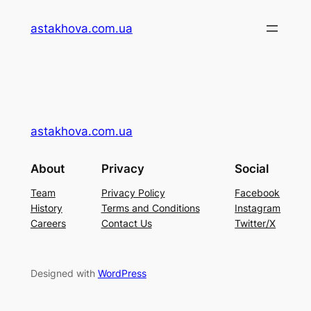
Перейти
astakhova.com.ua
до
вмісту
astakhova.com.ua
About
Privacy
Social
Team
Privacy Policy
Facebook
History
Terms and Conditions
Instagram
Careers
Contact Us
Twitter/X
Designed with
WordPress