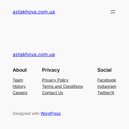
Перейти
astakhova.com.ua
до
вмісту
astakhova.com.ua
About
Privacy
Social
Team
Privacy Policy
Facebook
History
Terms and Conditions
Instagram
Careers
Contact Us
Twitter/X
Designed with
WordPress